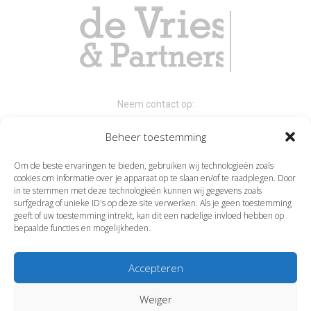
Neem contact op:
0523 619 315
Beheer toestemming
de Vries & Partners
Om de beste ervaringen te bieden, gebruiken wij technologieën zoals
Hoofdvaart 64a
cookies om informatie over je apparaat op te slaan en/of te raadplegen. Door
7701 JN Dedemsvaart
in te stemmen met deze technologieën kunnen wij gegevens zoals
surfgedrag of unieke ID's op deze site verwerken. Als je geen toestemming
Email:
info@devriespartners.nl
geeft of uw toestemming intrekt, kan dit een nadelige invloed hebben op
bepaalde functies en mogelijkheden.
Accepteren
Weiger